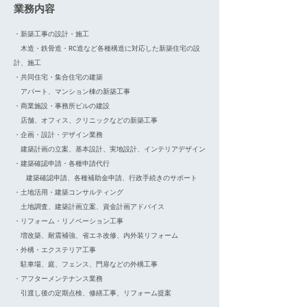
業務内容
・新築工事の設計・施工
木造・鉄骨造・RC造など各種構造に対応した新築住宅の設
計、施工
・共同住宅・集合住宅の建築
アパート、マンション棟の新築工事
・商業施設・事務所ビルの建設
店舗、オフィス、クリニックなどの新築工事
・企画・設計・デザイン業務
建築計画の立案、基本設計、実地設計、インテリアデザイン
​・建築確認申請・各種申請代行
建築確認申請、各種補助金申請、行政手続きのサポート
・土地活用・建築コンサルティング
土地調査、建築計画立案、資金計画アドバイス
・リフォーム・リノベーション工事
増改築、耐震補強、省エネ改修、内外装リフォーム
・外構・エクステリア工事
駐車場、庭、フェンス、門扉などの外構工事
・アフターメンテナンス業務
​ 引渡し後の定期点検、修繕工事、リフォーム提案