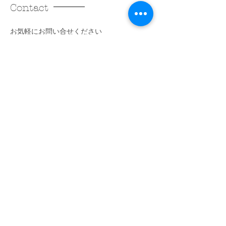
Contact
​お気軽にお問い合せください
新築・注文住宅やリフォーム、その他お気軽に
公式LINEまたはメールフォームよりご相談ください。
​各種SNSでお得な情報や家づくりのヒントを発信中。
0120-907-552
info@fujiwarakoumuten.com