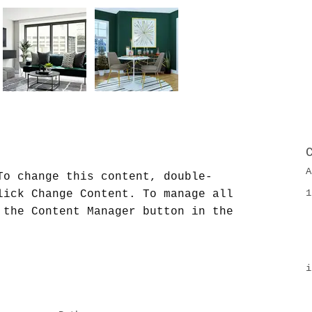
A
To change this content, double-
1
lick Change Content. To manage all 
 the Content Manager button in the 
i