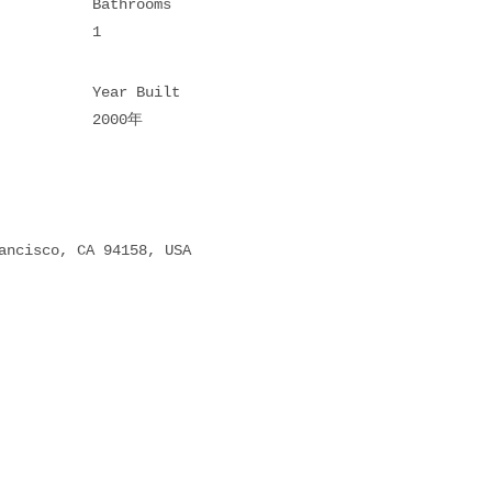
Bathrooms
1
Year Built
2000年
ancisco, CA 94158, USA