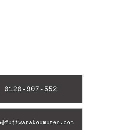
0120-907-552
o@fujiwarakoumuten.com