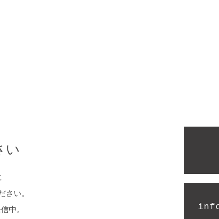
さい
に
ださい。
inf
発信中。