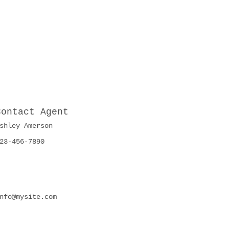
Contact Agent
shley Amerson
23-456-7890
nfo@mysite.com