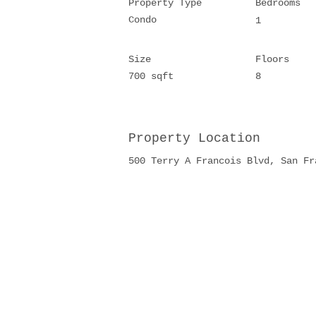
Property Type
Bedrooms
Condo
1
Size
Floors
700 sqft
8
Property Location
500 Terry A Francois Blvd, San Fr