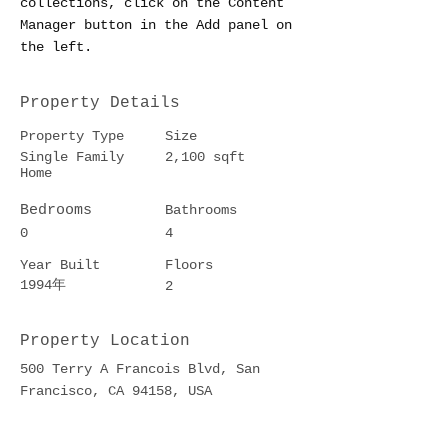
collections, click on the Content 
Manager button in the Add panel on 
the left.
Property Details
Property Type
Size
Single Family
2,100 sqft
Home
Bedrooms
Bathrooms
0
4
Year Built
Floors
1994年
2
Property Location
500 Terry A Francois Blvd, San
Francisco, CA 94158, USA